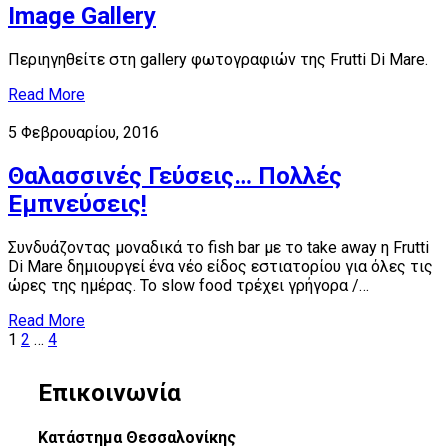
Image Gallery
Περιηγηθείτε στη gallery φωτογραφιών της Frutti Di Mare.
Read More
5 Φεβρουαρίου, 2016
Θαλασσινές Γεύσεις… Πολλές
Εμπνεύσεις!
Συνδυάζοντας μοναδικά το fish bar με το take away η Frutti
Di Mare δημιουργεί ένα νέο είδος εστιατορίου για όλες τις
ώρες της ημέρας. Το slow food τρέχει γρήγορα /…
Read More
Σελιδοποίηση
1
2
…
4
άρθρων
Επικοινωνία
Κατάστημα Θεσσαλονίκης