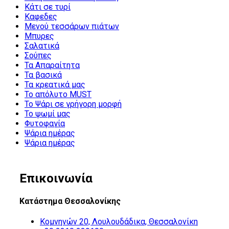
Κάτι σε τυρί
Καφεδες
Μενού τεσσάρων πιάτων
Μπυρες
Σαλατικά
Σούπες
Τα Απαραίτητα
Τα βασικά
Τα κρεατικά μας
Το απόλυτο MUST
Το Ψάρι σε γρήγορη μορφή
Το ψωμί μας
Φυτοφαγία
Ψάρια ημέρας
Ψάρια ημέρας
Επικοινωνία
Κατάστημα Θεσσαλονίκης
Κομνηνών 20, Λουλουδάδικα, Θεσσαλονίκη